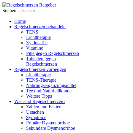
Suchen...
Home
Regelschmerzen behandeln
TENS
Lichttherapie
Zyklus-Tee
Vitamine
Pille gegen Regelschmerzen
Tabletten gegen
Regelschmerzen
Regelschmerzen vorbeugen
Lichttherapie
TENS-Therapie
Nahrungsergänzungsmittel
Tee und Naturheilkunde
Weitere Tipps
Was sind Regelschmerzen?
Zahlen und Fakten
Ursachen
Symptome
Primäre Dysmenorrhoe
Sekundäre Dysmenorrhoe