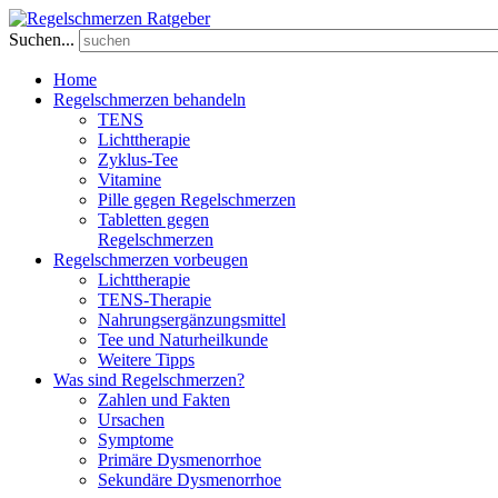
Suchen...
Home
Regelschmerzen behandeln
TENS
Lichttherapie
Zyklus-Tee
Vitamine
Pille gegen Regelschmerzen
Tabletten gegen
Regelschmerzen
Regelschmerzen vorbeugen
Lichttherapie
TENS-Therapie
Nahrungsergänzungsmittel
Tee und Naturheilkunde
Weitere Tipps
Was sind Regelschmerzen?
Zahlen und Fakten
Ursachen
Symptome
Primäre Dysmenorrhoe
Sekundäre Dysmenorrhoe