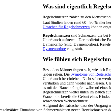
Was sind eigentlich Regel
Regelschmerzen zählen zu den Menstruation
Laut Studien leiden rund 60 - 90 % aller
Ursachen für Regelschmerzen
können organ
Regelschmerzen
sind Schmerzen, die bei F
Unterbauch auftreten. Der medizinische F
Dymenorrhö (engl. Dysmenorrhea). Regels
Dysmenorrhoe
eingestuft.
Wie fühlen sich Regelsch
Besonders Männer fragen sich, wie sich Re
leiden sehen. Die
Symptome von Regelsch
Unterbauch beschrieben. Nicht selten wer
verstärken und dann wieder nachlassen. Um
es mit den Bauchkrämpfen während eines Ma
Regelschmerzen weiter unten im Bauch auf
Frauen, die bereits die Geburt eines Kinde
schwächeren Wehenschmerz.
Aufgrund der Tatsache, dass der Umgang mi
e regelmäßige Einnahme von Schmerztabletten gegen Regelschmerzen der 