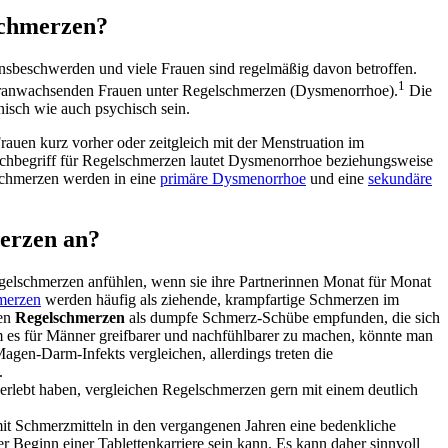
schmerzen?
sbeschwerden und viele Frauen sind regelmäßig davon betroffen.
1
 heranwachsenden Frauen unter Regelschmerzen (Dysmenorrhoe).
Die
isch wie auch psychisch sein.
rauen kurz vorher oder zeitgleich mit der Menstruation im
achbegriff für Regelschmerzen lautet Dysmenorrhoe beziehungsweise
chmerzen werden in eine
primäre Dysmenorrhoe
und eine
sekundäre
merzen an?
gelschmerzen anfühlen, wenn sie ihre Partnerinnen Monat für Monat
merzen
werden häufig als ziehende, krampfartige Schmerzen im
den
Regelschmerzen
als dumpfe Schmerz-Schübe empfunden, die sich
 es für Männer greifbarer und nachfühlbarer zu machen, könnte man
gen-Darm-Infekts vergleichen, allerdings treten die
.
s erlebt haben, vergleichen Regelschmerzen gern mit einem deutlich
t Schmerzmitteln in den vergangenen Jahren eine bedenkliche
Beginn einer Tablettenkarriere sein kann. Es kann daher sinnvoll