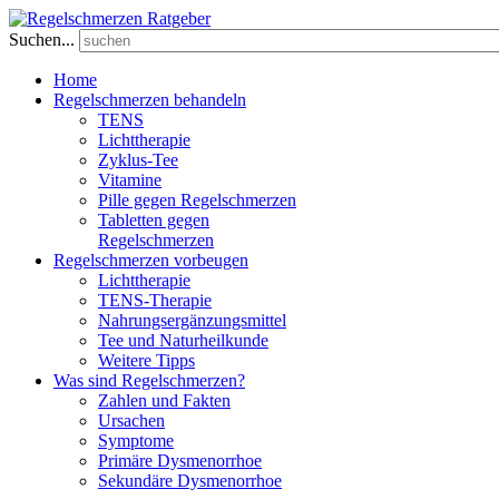
Suchen...
Home
Regelschmerzen behandeln
TENS
Lichttherapie
Zyklus-Tee
Vitamine
Pille gegen Regelschmerzen
Tabletten gegen
Regelschmerzen
Regelschmerzen vorbeugen
Lichttherapie
TENS-Therapie
Nahrungsergänzungsmittel
Tee und Naturheilkunde
Weitere Tipps
Was sind Regelschmerzen?
Zahlen und Fakten
Ursachen
Symptome
Primäre Dysmenorrhoe
Sekundäre Dysmenorrhoe