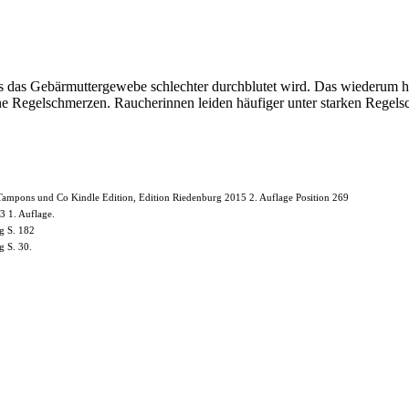
ss das Gebärmuttergewebe schlechter durchblutet wird. Das wiederum h
eine Regelschmerzen. Raucherinnen leiden häufiger unter starken Regel
 Tampons und Co Kindle Edition, Edition Riedenburg 2015 2. Auflage Position 269
 1. Auflage.
g S. 182
g S. 30.