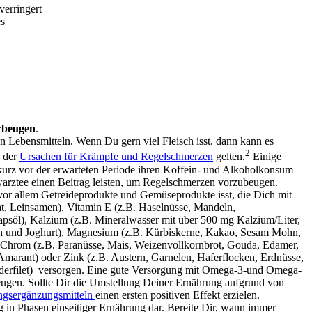
verringert
es
rbeugen
.
 Lebensmitteln. Wenn Du gern viel Fleisch isst, dann kann es
2
e der
Ursachen für Krämpfe und Regelschmerzen
gelten.
Einige
kurz vor der erwarteten Periode ihren Koffein- und Alkoholkonsum
warztee einen Beitrag leisten, um Regelschmerzen vorzubeugen.
vor allem Getreideprodukte und Gemüseprodukte isst, die Dich mit
at, Leinsamen), Vitamin E (z.B. Haselnüsse, Mandeln,
psöl), Kalzium (z.B. Mineralwasser mit über 500 mg Kalzium/Liter,
 und Joghurt), Magnesium (z.B. Kürbiskerne, Kakao, Sesam Mohn,
 Chrom (z.B. Paranüsse, Mais, Weizenvollkornbrot, Gouda, Edamer,
marant) oder Zink (z.B. Austern, Garnelen, Haferflocken, Erdnüsse,
derfilet) versorgen. Eine gute Versorgung mit Omega-3-und Omega-
ubeugen. Sollte Dir die Umstellung Deiner Ernährung aufgrund von
gsergänzungsmitteln
einen ersten positiven Effekt erzielen.
in Phasen einseitiger Ernährung dar. Bereite Dir, wann immer