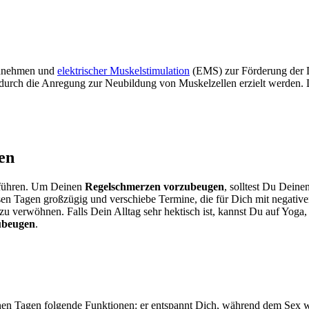
nnehmen und
elektrischer Muskelstimulation
(EMS) zur Förderung der 
rch die Anregung zur Neubildung von Muskelzellen erzielt werden. D
en
r führen. Um Deinen
Regelschmerzen vorzubeugen
, solltest Du Dein
esen Tagen großzügig und verschiebe Termine, die für Dich mit negativ
zu verwöhnen. Falls Dein Alltag sehr hektisch ist, kannst Du auf Yog
ubeugen
.
inen Tagen folgende Funktionen: er entspannt Dich, während dem Sex 