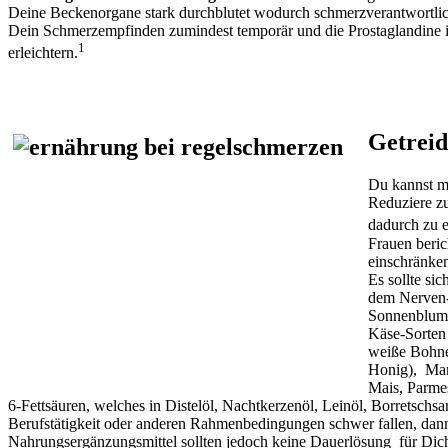
Deine Beckenorgane stark durchblutet wodurch schmerzverantwortlich
Dein Schmerzempfinden zumindest temporär und die Prostaglandine 
1
erleichtern.
Getreid
Du kannst mi
Reduziere zu
dadurch zu e
Frauen beric
einschränken
Es sollte si
dem Nerven-V
Sonnenblumen
Käse-Sorten
weiße Bohne
Honig), Man
Mais, Parme
6-Fettsäuren, welches in Distelöl, Nachtkerzenöl, Leinöl, Borretschs
Berufstätigkeit oder anderen Rahmenbedingungen schwer fallen, dan
Nahrungsergänzungsmittel sollten jedoch keine Dauerlösung für Dich