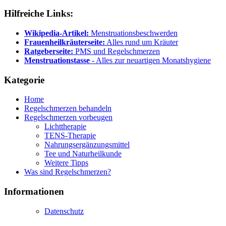
Hilfreiche
Links:
Wikipedia-Artikel
:
Menstruationsbeschwerden
Frauenheilkräuterseite:
Alles rund um Kräuter
Ratgeberseite
:
PMS und Regelschmerzen
Menstruationstasse
- Alles zur neuartigen Monatshygiene
Kategorie
Home
Regelschmerzen behandeln
Regelschmerzen vorbeugen
Lichttherapie
TENS-Therapie
Nahrungsergänzungsmittel
Tee und Naturheilkunde
Weitere Tipps
Was sind Regelschmerzen?
Informationen
Datenschutz