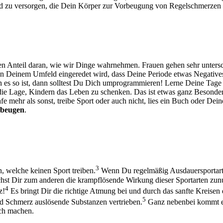
nd zu versorgen, die Dein Körper zur Vorbeugung von Regelschmerzen 
en Anteil daran, wie wir Dinge wahrnehmen. Frauen gehen sehr unters
on Deinem Umfeld eingeredet wird, dass Deine Periode etwas Negatives o
 es so ist, dann solltest Du Dich umprogrammieren! Lerne Deine Tage
in die Lage, Kindern das Leben zu schenken. Das ist etwas ganz Beson
 mehr als sonst, treibe Sport oder auch nicht, lies ein Buch oder Dein
ubeugen
.
3
n, welche keinen Sport treiben.
Wenn Du regelmäßig Ausdauersportarte
hst Dir zum anderen die krampflösende Wirkung dieser Sportarten zun
4
z!
Es bringt Dir die richtige Atmung bei und durch das sanfte Kreis
5
d Schmerz auslösende Substanzen vertrieben.
Ganz nebenbei kommt e
ich machen.