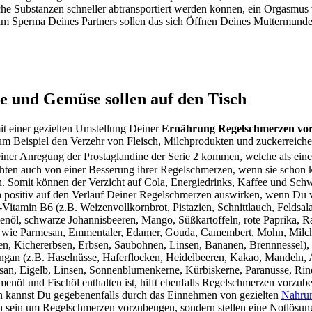
e Substanzen schneller abtransportiert werden können, ein Orgasmus 
im Sperma Deines Partners sollen das sich Öffnen Deines Muttermund
e und Gemüse sollen auf den Tisch
t einer gezielten Umstellung Deiner
Ernährung Regelschmerzen vo
m Beispiel den Verzehr von Fleisch, Milchprodukten und zuckerreichen
iner Anregung der Prostaglandine der Serie 2 kommen, welche als ein
hten auch von einer Besserung ihrer Regelschmerzen, wenn sie schon 
. Somit können der Verzicht auf Cola, Energiedrinks, Kaffee und Sch
ch positiv auf den Verlauf Deiner Regelschmerzen auswirken, wenn Du 
itamin B6 (z.B. Weizenvollkornbrot, Pistazien, Schnittlauch, Feldsal
öl, schwarze Johannisbeeren, Mango, Süßkartoffeln, rote Paprika, Ra
 wie Parmesan, Emmentaler, Edamer, Gouda, Camembert, Mohn, Milch
n, Kichererbsen, Erbsen, Saubohnen, Linsen, Bananen, Brennnessel),
gan (z.B. Haselnüsse, Haferflocken, Heidelbeeren, Kakao, Mandeln, A
san, Eigelb, Linsen, Sonnenblumenkerne, Kürbiskerne, Paranüsse, Rin
amenöl und Fischöl enthalten ist, hilft ebenfalls Regelschmerzen vorz
n kannst Du gegebenenfalls durch das Einnehmen von gezielten
Nahrun
 sein um Regelschmerzen vorzubeugen, sondern stellen eine Notlösung 