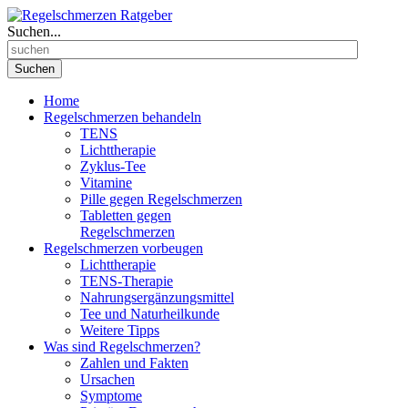
Suchen...
Suchen
Home
Regelschmerzen behandeln
TENS
Lichttherapie
Zyklus-Tee
Vitamine
Pille gegen Regelschmerzen
Tabletten gegen
Regelschmerzen
Regelschmerzen vorbeugen
Lichttherapie
TENS-Therapie
Nahrungsergänzungsmittel
Tee und Naturheilkunde
Weitere Tipps
Was sind Regelschmerzen?
Zahlen und Fakten
Ursachen
Symptome