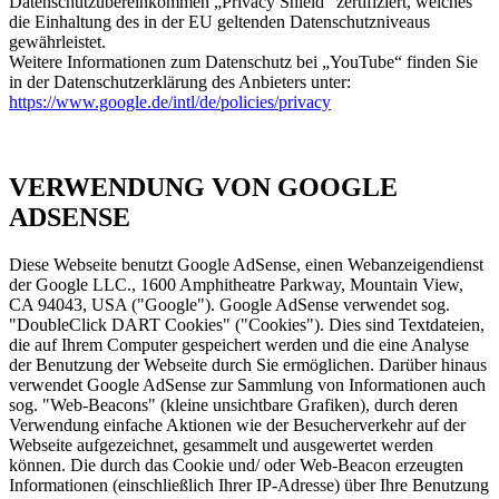
Datenschutzübereinkommen „Privacy Shield“ zertifiziert, welches
die Einhaltung des in der EU geltenden Datenschutzniveaus
gewährleistet.
Weitere Informationen zum Datenschutz bei „YouTube“ finden Sie
in der Datenschutzerklärung des Anbieters unter:
https://www.google.de/intl/de/policies/privacy
VERWENDUNG VON GOOGLE
ADSENSE
Diese Webseite benutzt Google AdSense, einen Webanzeigendienst
der Google LLC., 1600 Amphitheatre Parkway, Mountain View,
CA 94043, USA ("Google"). Google AdSense verwendet sog.
"DoubleClick DART Cookies" ("Cookies"). Dies sind Textdateien,
die auf Ihrem Computer gespeichert werden und die eine Analyse
der Benutzung der Webseite durch Sie ermöglichen. Darüber hinaus
verwendet Google AdSense zur Sammlung von Informationen auch
sog. "Web-Beacons" (kleine unsichtbare Grafiken), durch deren
Verwendung einfache Aktionen wie der Besucherverkehr auf der
Webseite aufgezeichnet, gesammelt und ausgewertet werden
können. Die durch das Cookie und/ oder Web-Beacon erzeugten
Informationen (einschließlich Ihrer IP-Adresse) über Ihre Benutzung