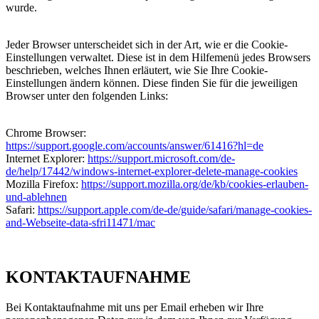
wurde.
Jeder Browser unterscheidet sich in der Art, wie er die Cookie-
Einstellungen verwaltet. Diese ist in dem Hilfemenü jedes Browsers
beschrieben, welches Ihnen erläutert, wie Sie Ihre Cookie-
Einstellungen ändern können. Diese finden Sie für die jeweiligen
Browser unter den folgenden Links:
Chrome Browser:
https://support.google.com/accounts/answer/61416?hl=de
Internet Explorer:
https://support.microsoft.com/de-
de/help/17442/windows-internet-explorer-delete-manage-cookies
Mozilla Firefox:
https://support.mozilla.org/de/kb/cookies-erlauben-
und-ablehnen
Safari:
https://support.apple.com/de-de/guide/safari/manage-cookies-
and-Webseite-data-sfri11471/mac
KONTAKTAUFNAHME
Bei Kontaktaufnahme mit uns per Email erheben wir Ihre