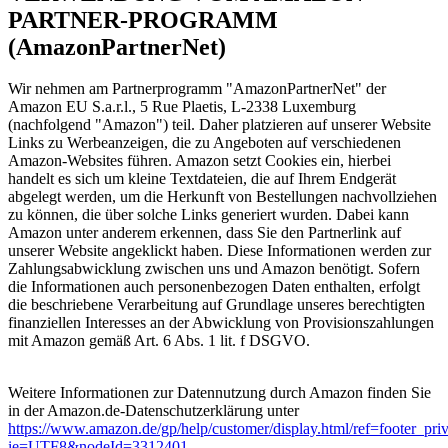
PARTNER-PROGRAMM
(AmazonPartnerNet)
Wir nehmen am Partnerprogramm "AmazonPartnerNet" der
Amazon EU S.a.r.l., 5 Rue Plaetis, L-2338 Luxemburg
(nachfolgend "Amazon") teil. Daher platzieren auf unserer Website
Links zu Werbeanzeigen, die zu Angeboten auf verschiedenen
Amazon-Websites führen. Amazon setzt Cookies ein, hierbei
handelt es sich um kleine Textdateien, die auf Ihrem Endgerät
abgelegt werden, um die Herkunft von Bestellungen nachvollziehen
zu können, die über solche Links generiert wurden. Dabei kann
Amazon unter anderem erkennen, dass Sie den Partnerlink auf
unserer Website angeklickt haben. Diese Informationen werden zur
Zahlungsabwicklung zwischen uns und Amazon benötigt. Sofern
die Informationen auch personenbezogen Daten enthalten, erfolgt
die beschriebene Verarbeitung auf Grundlage unseres berechtigten
finanziellen Interesses an der Abwicklung von Provisionszahlungen
mit Amazon gemäß Art. 6 Abs. 1 lit. f DSGVO.
Weitere Informationen zur Datennutzung durch Amazon finden Sie
in der Amazon.de-Datenschutzerklärung unter
https://www.amazon.de/gp/help/customer/display.html/ref=footer_pri
ie=UTF8&nodeId=3312401